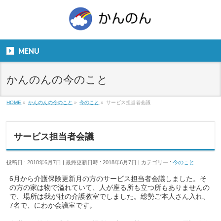
お気軽にお問い合わせください。
TEL
06-6831-5799
MENU
９：００～１８：００
かんのんの今のこと
HOME
»
かんのんの今のこと
»
今のこと
»
サービス担当者会議
サービス担当者会議
投稿日 : 2018年6月7日
最終更新日時 : 2018年6月7日
カテゴリー :
今のこと
6月から介護保険更新月の方のサービス担当者会議しました。そ
の方の家は物で溢れていて、人が座る所も立つ所もありませんの
で、場所は我が社の介護教室でしました。総勢ご本人さん入れ、
7名で、にわか会議室です。