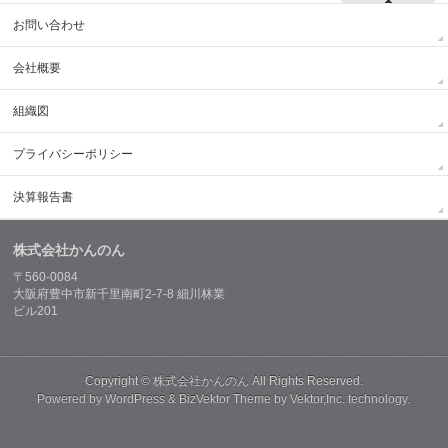
お問い合わせ
会社概要
組織図
プライバシーポリシー
決算報告書
株式会社かんのん
〒560-0084
大阪府豊中市新千里南町2-7-8 細川林業
ビル201
Copyright ©
株式会社かんのん
All Rights Reserved.
Powered by
WordPress
&
BizVektor Theme
by
Vektor,Inc.
technology.