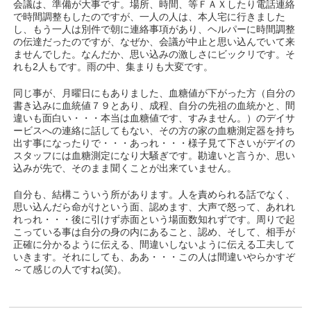
会議は、準備が大事です。場所、時間、等ＦＡＸしたり電話連絡
で時間調整もしたのですが、一人の人は、本人宅に行きました
し、もう一人は別件で朝に連絡事項があり、ヘルパーに時間調整
の伝達だったのですが、なぜか、会議が中止と思い込んでいて来
ませんでした。なんだか、思い込みの激しさにビックリです。そ
れも2人もです。雨の中、集まりも大変です。
同じ事が、月曜日にもありました、血糖値が下がった方（自分の
書き込みに血統値７９とあり、成程、自分の先祖の血統かと、間
違いも面白い・・・本当は血糖値です、すみません。）のデイサ
ービスへの連絡に話してもない、その方の家の血糖測定器を持ち
出す事になったりで・・・あっれ・・・様子見て下さいがデイの
スタッフには血糖測定になり大騒ぎです。勘違いと言うか、思い
込みが先で、そのまま聞くことが出来ていません。
自分も、結構こういう所があります。人を責められる話でなく、
思い込んだら命がけという面、認めます、大声で怒って、あれれ
れっれ・・・後に引けず赤面という場面数知れずです。周りで起
こっている事は自分の身の内にあること、認め、そして、相手が
正確に分かるように伝える、間違いしないように伝える工夫して
いきます。それにしても、ああ・・・この人は間違いやらかすぞ
～て感じの人ですね(笑)。