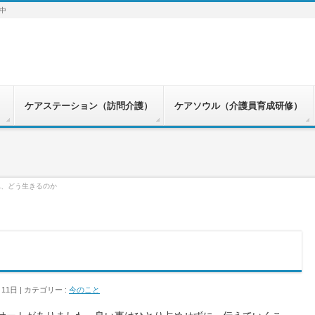
中
）
ケアステーション（訪問介護）
ケアソウル（介護員育成研修）
れ、どう生きるのか
月11日
カテゴリー :
今のこと