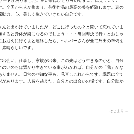
ンサートがありました。良い事はひとり占めせずに、伝えていくこ
す。全国から人が集まり、芸術作品の最高の美を経験します。真の
原動力。心、美しく生きていきたい自分です。
さんと出かけていましたが、どこに行ったの？と聞いて忘れていま
加すると身体が楽になるのでしょう・・・毎回即決で行くとおしゃ
にお迎えに行くよと連絡したら、ヘルパーさんが全て外出の準備を
、素晴らしいです。
に出会い、仕事し、家族が出来、この先はどう生きるのかと、自分
てのいのちは繋がり生きている事がわかれば、自分がの「我」がな
ありません。日常の些細な事も、見直しこれからです。課題は全て
説があります。人智を越えた、自分との出会いの場です。自分助か
はじまり
→