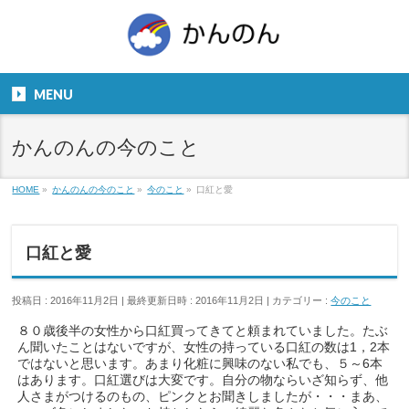
お気軽にお問い合わせください。
TEL
06-6831-5799
MENU
９：００～１８：００
かんのんの今のこと
HOME
»
かんのんの今のこと
»
今のこと
»
口紅と愛
口紅と愛
投稿日 : 2016年11月2日
最終更新日時 : 2016年11月2日
カテゴリー :
今のこと
８０歳後半の女性から口紅買ってきてと頼まれていました。たぶ
ん聞いたことはないですが、女性の持っている口紅の数は1，2本
ではないと思います。あまり化粧に興味のない私でも、５～6本
はあります。口紅選びは大変です。自分の物ならいざ知らず、他
人さまがつけるのもの、ピンクとお聞きしましたが・・・まあ、