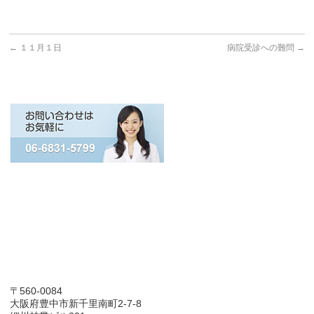
←
１１月１日
病院受診への難問
→
〒560-0084
大阪府豊中市新千里南町2-7-8