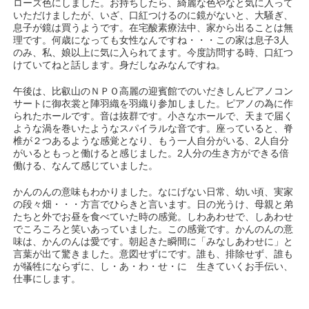
ローズ色にしました。お持ちしたら、綺麗な色やなと気に入って
いただけましたが、いざ、口紅つけるのに鏡がないと、大騒ぎ、
息子が鏡は買うようです。在宅酸素療法中、家から出ることは無
理です。何歳になっても女性なんですね・・・この家は息子3人
のみ、私、娘以上に気に入られてます。今度訪問する時、口紅つ
けていてねと話します。身だしなみなんですね。
午後は、比叡山のＮＰＯ高麗の迎賓館でのいだきしんピアノコン
サートに御衣裳と陣羽織を羽織り参加しました。ピアノの為に作
られたホールです。音は抜群です。小さなホールで、天まで届く
ような渦を巻いたようなスパイラルな音です。座っていると、脊
椎が２つあるような感覚となり、もう一人自分がいる、2人自分
がいるともっと働けると感じました。2人分の生き方ができる倍
働ける、なんて感じていました。
かんのんの意味もわかりました。なにげない日常、幼い頃、実家
の段々畑・・・方言でひらきと言います。日の光うけ、母親と弟
たちと外でお昼を食べていた時の感覚。しわあわせで、しあわせ
でころころと笑いあっていました。この感覚です。かんのんの意
味は、かんのんは愛です。朝起きた瞬間に「みなしあわせに」と
言葉が出て驚きました。意図せずにです。誰も、排除せず、誰も
が犠牲にならずに、し・あ・わ・せ・に 生きていくお手伝い、
仕事にします。