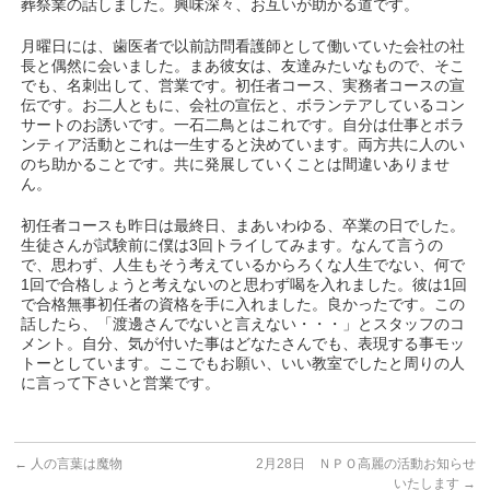
葬祭業の話しました。興味深々、お互いが助かる道です。
月曜日には、歯医者で以前訪問看護師として働いていた会社の社
長と偶然に会いました。まあ彼女は、友達みたいなもので、そこ
でも、名刺出して、営業です。初任者コース、実務者コースの宣
伝です。お二人ともに、会社の宣伝と、ボランテアしているコン
サートのお誘いです。一石二鳥とはこれです。自分は仕事とボラ
ンティア活動とこれは一生すると決めています。両方共に人のい
のち助かることです。共に発展していくことは間違いありませ
ん。
初任者コースも昨日は最終日、まあいわゆる、卒業の日でした。
生徒さんが試験前に僕は3回トライしてみます。なんて言うの
で、思わず、人生もそう考えているからろくな人生でない、何で
1回で合格しょうと考えないのと思わず喝を入れました。彼は1回
で合格無事初任者の資格を手に入れました。良かったです。この
話したら、「渡邊さんでないと言えない・・・」とスタッフのコ
メント。自分、気が付いた事はどなたさんでも、表現する事モッ
トーとしています。ここでもお願い、いい教室でしたと周りの人
に言って下さいと営業です。
←
人の言葉は魔物
2月28日 ＮＰＯ高麗の活動お知らせ
いたします
→