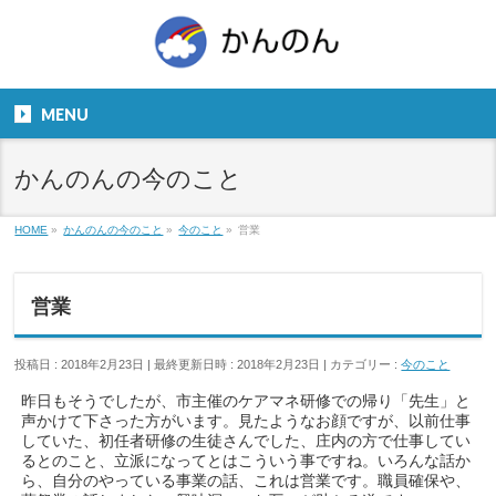
お気軽にお問い合わせください。
TEL
06-6831-5799
MENU
９：００～１８：００
かんのんの今のこと
HOME
»
かんのんの今のこと
»
今のこと
»
営業
営業
投稿日 : 2018年2月23日
最終更新日時 : 2018年2月23日
カテゴリー :
今のこと
昨日もそうでしたが、市主催のケアマネ研修での帰り「先生」と
声かけて下さった方がいます。見たようなお顔ですが、以前仕事
していた、初任者研修の生徒さんでした、庄内の方で仕事してい
るとのこと、立派になってとはこういう事ですね。いろんな話か
ら、自分のやっている事業の話、これは営業です。職員確保や、