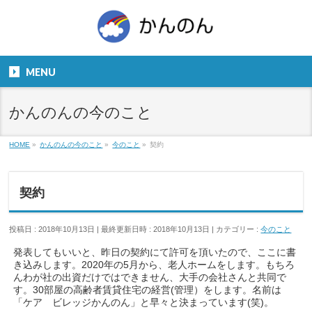
お気軽にお問い合わせください。
TEL
06-6831-5799
MENU
９：００～１８：００
かんのんの今のこと
HOME
»
かんのんの今のこと
»
今のこと
»
契約
契約
投稿日 : 2018年10月13日
最終更新日時 : 2018年10月13日
カテゴリー :
今のこと
発表してもいいと、昨日の契約にて許可を頂いたので、ここに書
き込みします。2020年の5月から、老人ホームをします。もちろ
んわが社の出資だけではできません、大手の会社さんと共同で
す。30部屋の高齢者賃貸住宅の経営(管理）をします。名前は
「ケア ビレッジかんのん」と早々と決まっています(笑)。