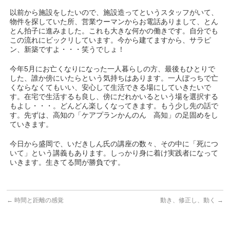
以前から施設をしたいので、施設造ってというスタッフがいて、
物件を探していた所、営業ウーマンからお電話ありまして、とん
とん拍子に進みました。これも大きな何かの働きです。自分でも
この流れにビックリしています。今から建てますから、サラピ
ン、新築ですよ・・・笑うでしょ！
今年5月にお亡くなりになった一人暮らしの方、最後もひとりで
した、誰か傍にいたらという気持ちはあります。一人ぼっちで亡
くならなくてもいい、安心して生活できる場にしていきたいで
す。在宅で生活するも良し、傍にだれかいるという場を選択する
もよし・・・。どんどん楽しくなってきます。もう少し先の話で
す。先ずは、高知の「ケアプランかんのん 高知」の足固めをし
ていきます。
今日から盛岡で、いだきしん氏の講座の数々、その中に「死につ
いて」という講義もあります。しっかり身に着け実践者になって
いきます。生きてる間が勝負です。
←
時間と距離の感覚
動き、修正し、動く
→