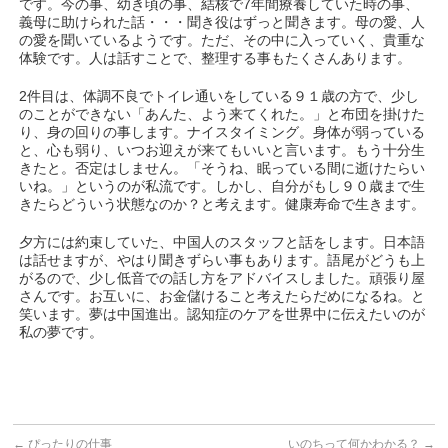
です。今の事、幼き頃の事、結核で7年間療養していた時の事、
義母に助けられた話・・・聞き役はずっと聞きます。母の愛、人
の愛を聞いているようです。ただ、その中に入っていく、貴重な
体験です。人は話すことで、整理する事もたくさんあります。
2件目は、体調不良でトイレ通いをしている９１歳の方で、少し
のことができない「あんた、よう来てくれた。」と布団を掛けた
り、身の回りの事します。ナイスタイミング。身体が弱っている
と、心も弱り、いつお迎えが来てもいいと言います。もう十分生
きたと。否定はしません。「そうね、眠っている間に逝けたらい
いね。」というのが私流です。しかし、自分がもし９０歳まで生
きたらどういう状態なのか？と考えます。健康寿命で生きます。
夕方には約束していた、中国人のスタッフと話をします。日本語
は話せますが、やはり聞きずらい事もあります。語尾がどうも上
がるので、少し低音での話し方をアドバイスしました。頑張り屋
さんです。お互いに、お金儲けること考えたらだめになるね。と
笑います。夢は中国進出。認知症のケアを世界中に伝えたいのが
私の夢です。
←
ぴったりの仕事
いのちって何かわかる？
→