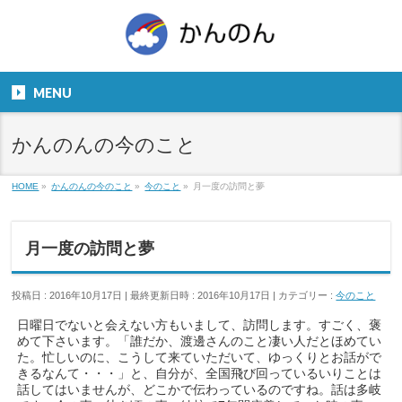
お気軽にお問い合わせください。
TEL
06-6831-5799
MENU
９：００～１８：００
かんのんの今のこと
HOME
»
かんのんの今のこと
»
今のこと
»
月一度の訪問と夢
月一度の訪問と夢
投稿日 : 2016年10月17日
最終更新日時 : 2016年10月17日
カテゴリー :
今のこと
日曜日でないと会えない方もいまして、訪問します。すごく、褒
めて下さいます。「誰だか、渡邊さんのこと凄い人だとほめてい
た。忙しいのに、こうして来ていただいて、ゆっくりとお話がで
きるなんて・・・」と、自分が、全国飛び回っているいりことは
話してはいませんが、どこかで伝わっているのですね。話は多岐