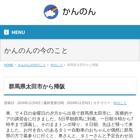
お気軽にお問い合わせください。
TEL
06-6831-5799
MENU
９：００～１８：００
かんのんの今のこと
HOME
»
かんのんの今のこと
»
今のこと
»
群馬県太田市から帰阪
群馬県太田市から帰阪
投稿日 : 2016年11月6日
最終更新日時 : 2016年11月6日
カテゴリー :
今のこと
車、で４日の金曜日の夕方から出発で群馬県太田市に、医療的ケ
アの講習会に行きました。5日早朝群馬に到着、一日朝９時から7
時半まで講義し、そのままトンボ帰り、６日朝、先ほど帰って来
ました。お付き合いのあるタミー自動車のおちゃんが偶然に群馬
県の方で墓参りに行くと、奥さんと、タミーさんと予定合わせ泊