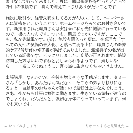
まりなしで行って来ました。春に一回出張講座を行ったところで
2回目の依頼です。喜んで迎えて下さりありがたいことです。
施設に吸引や、経管栄養をしてる方が3人いまして、ヘルパーさ
んに資格をと、いうことで、ホームページをみてのお付き合いで
す。新採用された職員さんは実は春に私が先に施設に行っている
ので、後の人なんです。ついも、態度でっかいですが、ここで
も、私が先輩風です。(笑)。施設玄関入った所に、企業理念「す
べての女性の笑顔の最大化」と貼ってある上に、職員さんの医療
的ケア3号研修の修了書が掲げてありました。渡邊典子の名が出
している証書です。ビックリしました。姿勢が正されます。施設
訪問した方はいいですねとおしゃられるようです。嬉しいや
ら・・・名に恥じぬように、真っ当に生きなくちゃいけません。
出張講座、なんかだか、今後も増えそうな予感がします。タミー
さん「しかし、あんたは元気だな～。そこらの男より頼りにな
る」と、自動車のおちゃんが話すので運転は上手なんでしょう。
さあ、今からも仕事に勉強に動きます。生きている気持が違うの
でしょうね、だんだんと、強靭な身体になっていっています。何
でも来いです。
←
やってみましょう
リホームすると見違えた
→