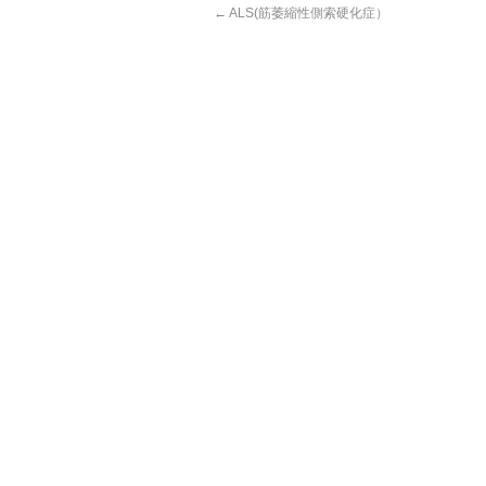
←
ALS(筋萎縮性側索硬化症）