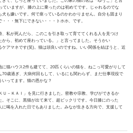
てきて、じっと座っていました。この家の猫の名は「ゆうこ」と言
飼っていますが、膝の上に乗ったのは初めてです。じゃれるのでな
も犬も嫌いです。何で座っているのかわかりません。自分も固まり
で・・・無下にできない・・・トホホ、です。
時、私が死んだら、このこを引き取って育ててくれる人を見つけ
たから、初めて座わっている。」と言ってました。そうかい
るケアマネです(笑)。猫は頭良いのですね。いい関係を結ぼうと、近
地に猫ハウス2件も建てて、20匹くらいの猫を、ねこっ可愛がりして
ん70歳過ぎ、大病何回もして、いるにも関わらず、まだ仕事現役で
ういってます。猫の恩かな？
「ＫＵ－ＫＡＩ」を見に行きました。密教や宗教、学びができるか
た。そこに、黒猫が出て来て、超ビックリです。今日膝にのった
人に喝を入れた日でもありました。みなが生きる方向で、支援して