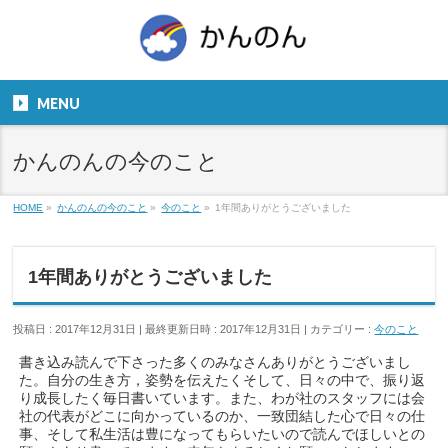
お気軽にお問い合わせください。
TEL
06-6831-5799
MENU
９：００～１８：００
かんのんの今のこと
HOME
»
かんのんの今のこと
»
今のこと
»
1年間ありがとうございました
1年間ありがとうございました
投稿日 : 2017年12月31日
最終更新日時 : 2017年12月31日
カテゴリー :
今のこと
書き込み読んで下さった多くのみなさんありがとうございまし
た。自分の生き方，姿勢を伝えたくそして、日々の中で、振り返
り成長したく毎日書いています。また、わが社のスタッフには会
社の代表がどこに向かっているのか、一致団結した心で日々の仕
事、そして私生活は豊になってもらいたいので読んでほしいとの