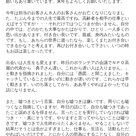
願いもあり書いています。来年もよろしくお願いいたします。
今年は担当のお客さん８人のお客さんがお亡くなりになりまし
た。たぶん今までの人生で最高ですね。高齢者を相手の仕事とい
えばそうですが・・・それだけではつじつまが合いません。自分
の中では、どのかたも大事なかたばかりで、ひとり，一人多くの
思い出があります。付き合い長いです。親戚、身内みたいなもの
です。もし、あちらの世界に逝ったなら、楽しくまたお付き合い
できるかな？と考えます。再びお付き合いして下さい。いつの時
もお話は楽しかったです。
出会いは人生をも変えます。昨日のボランテアの会議でＮＰＯ高
麗の代表から「典子さん遅い。これから遅い人は入りません。」
と動きを指摘されました。自分には「愚図」と聞こえました。キ
ャッチしていることが多いのに動きが遅いのです。これらかは早
く動きます。いのち落としてから、ああ早くやればよかったでは
話になりません。
また、嘘つきという言葉、自分も嘘つきは嫌いです。周りにも嘘
つくなと指摘していますが、昨日の話にて、自分も嘘つきであっ
たこと認めざるを得ません。言ったことを実行していなければ嘘
つき・・・真にそうです。やりますと言ってやらないことは嘘つ
きです。嘘つきで人生終わりたくありません。やることしないで
結果だそうとは虫がよすぎました。仕事も、生活も、活動もただ
やればいいだけです。とにかく人の所為にすることなく、自分の