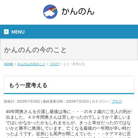
お気軽にお問い合わせください。
TEL
06-6831-5799
MENU
９：００～１８：００
かんのんの今のこと
HOME
»
かんのんの今のこと
»
ブログ
»
もう一度考える
もう一度考える
投稿日 : 2023年7月15日
最終更新日時 : 2023年7月15日
カテゴリー :
ブログ
40年間奥さんを介護し最後は海に・・・の８２歳のご主人の刑が
出ました。４０年間奥さんは苦しかったのでしょうか？楽しいま
ではいかなかったかもしれませんが、きっと幸せだったのではな
いかと勝手に推測しています。亡くなる最後の一年間が辛い時だ
ったようです。近所にも罵声が聞こえていた・・・ケアマネに言