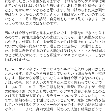
わなかったという言葉がありますが、それを含めてケアマネは考
えていかなければいけないと思います。あれ？先月と様子が違う
とか、何かのサインがあると思います。追い詰められた人は頭の
中はひとつしかないのです。きっと形相は変わっていたのではな
いかと・・・月１回の訪問、自分達もしっかり見ていきます。け
っしって他人ごとではないのです。
男の人は介護を仕事と見る人が多いです。仕事なのできっちりす
るのです。男性介護者の人の家はぼろぼろか、凄く綺麗かのどっ
ちかです。仕事にしている介護者の男性は仕事上のミズは許され
ないので虐待へ向かいます。過去にには虐待ケース通報しまし
た。仕事は自分でするので人の助けは受けない・・・とか頑固お
やじは職人ですので、そこを私達ケアマネはアセスメントしなけ
ればいけません。
たぶん、ケママネはデイサービスやヘルパーを入れる努力はした
と思います、奥さんを所有者にしていたという発言からそう推測
します。初めから介護しないなら４０年は介護できないのです。
介護いのち、おくさんいのちできた人にどう関わっていくかで
す。あの手、この手、孫の手頭を使う、辛辣に言いますが、最悪
の結果の予測はできたと思います。ケアマネ業界が真摯にこのこ
とは考える事が大事です。サラリーマンのケアマネはいらないの
です。情熱を持って予測してということです。家族に胸の内を話
していただけるケアマネジャーかどうかです。最悪の結果は周り
が辛い・・・よね（身内や近所、関わった人達）結果はどうで