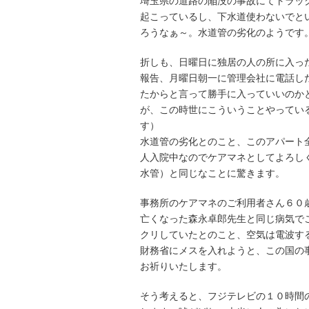
埼玉県の道路の陥没の事故にてトラッ
起こっているし、下水道使わないでと
ろうなぁ～。水道管の劣化のようです
折しも、日曜日に独居の人の所に入っ
報告、月曜日朝一に管理会社に電話した
たからと言って勝手に入っていいのか
が、この時世にこういうことやってい
す）
水道管の劣化とのこと、このアパート
人入院中なのでケアマネとしてよろし
水管）と同じなことに驚きます。
事務所のケアマネのご利用者さん６０
亡くなった森永卓郎先生と同じ病気で
クリしていたとのこと、空気は電波す
財務省にメスを入れようと、この国の
お祈りいたします。
そう考えると、フジテレビの１０時間