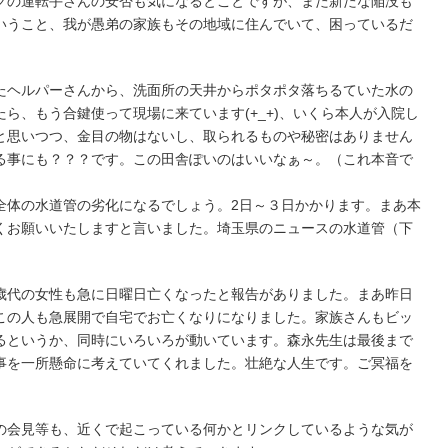
クの運転手さんの安否も気になるとことですが、また新たな陥没も
いうこと、我が愚弟の家族もその地域に住んでいて、困っているだ
。
たヘルパーさんから、洗面所の天井からポタポタ落ちるていた水の
ら、もう合鍵使って現場に来ています(+_+)、いくら本人が入院し
と思いつつ、金目の物はないし、取られるものや秘密はありません
る事にも？？？です。この田舎ぽいのはいいなぁ～。（これ本音で
全体の水道管の劣化になるでしょう。2日～３日かかります。まあ本
くお願いいたしますと言いました。埼玉県のニュースの水道管（下
歳代の女性も急に日曜日亡くなったと報告がありました。まあ昨日
この人も急展開で自宅でお亡くなりになりました。家族さんもビッ
るというか、同時にいろいろが動いています。森永先生は最後まで
事を一所懸命に考えていてくれました。壮絶な人生です。ご冥福を
の会見等も、近くで起こっている何かとリンクしているような気が