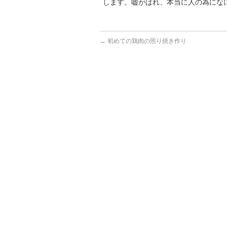
します。嘘がばれ、本当に人の為にな
←
初めての鶏肉の照り焼き作り