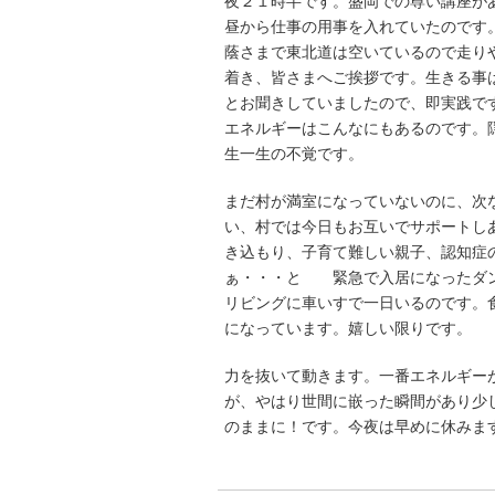
夜２１時半です。盛岡での尊い講座が
昼から仕事の用事を入れていたのです
蔭さまで東北道は空いているので走り
着き、皆さまへご挨拶です。生きる事
とお聞きしていましたので、即実践で
エネルギーはこんなにもあるのです。
生一生の不覚です。
まだ村が満室になっていないのに、次
い、村では今日もお互いでサポートし
き込もり、子育て難しい親子、認知症
ぁ・・・と 緊急で入居になったダン
リビングに車いすで一日いるのです。
になっています。嬉しい限りです。
力を抜いて動きます。一番エネルギー
が、やはり世間に嵌った瞬間があり少
のままに！です。今夜は早めに休みま