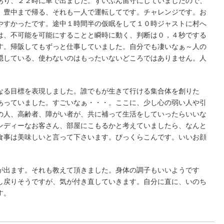
あり、２２時に車で出ました。ずいぶん留守にしていましたので、
。豊中まで帰る、それも一人で運転してです。チャレンジです。お
やすかったです。途中１時間半の仮眠をして１０時ジャストに村へ
は、不可能を可能にすることと瞬時に動く、判断は０，４秒でする
す。帰阪してもずっと仕事していました。自分でも凄いなぁ～人の
隠している、使わないのはもったいないどころではありません。人
なる目標を表現しました。誰でもが生きて行ける集合体を創りた
あっていました。すごいなぁ・・・。ここに、少し心の弱い人や引
の人、高齢者、障がい者が、共に補って生活をしていったらいいな
ディーなお客さん、部屋にこもるかと考えていましたら、なんと
食事は美味しいと言って下さいます。びっくらこんです。いいお顔
が出ます。それも教えて頂きました。身体の調子もいいようです
し戻りそうですが、気が付き直していきます。自分に直に、いのち
す。