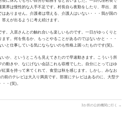
村長に休んでもらい自分が勤務すると言いました。一日代理村長で
護業界は慢性的な人手不足です。村長自ら夜勤をしたり、早出、居
ではありません。介護者は増える、介護人はいない・・・我が国の
。答えが出るように考え続けます。
です。入居さんとの触れ合いも楽しいものです。一日がゆっくりと
ります。何を焦るか、もっとやることがあるのではないかと・・・
ないと仕事している気にならないのも性格上困ったものです(笑)。
ないか、というところも見えてきたので早速動きます。こういう所
フの動きや、なにげない会話これも収穫でした。自分にとってはゆ
が紅葉を持って来てくれて、食堂は秋を感じます。しかし、みなお
堂の前のテレビは大入り満員です。部屋にテレビはあるのに、大型テ
・・(笑)。
3か所の公的機関に行く
→