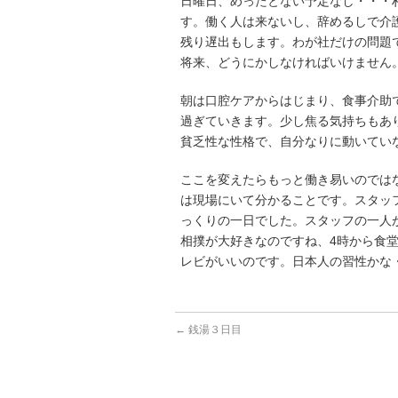
日曜日、めったとない予定なし・・・
す。働く人は来ないし、辞めるしで介
残り遅出もします。わが社だけの問題
将来、どうにかしなければいけません
朝は口腔ケアからはじまり、食事介助
過ぎていきます。少し焦る気持ちもあ
貧乏性な性格で、自分なりに動いてい
ここを変えたらもっと働き易いのでは
は現場にいて分かることです。スタッ
っくりの一日でした。スタッフの一人
相撲が大好きなのですね、4時から食
レビがいいのです。日本人の習性かな・
←
銭湯３日目