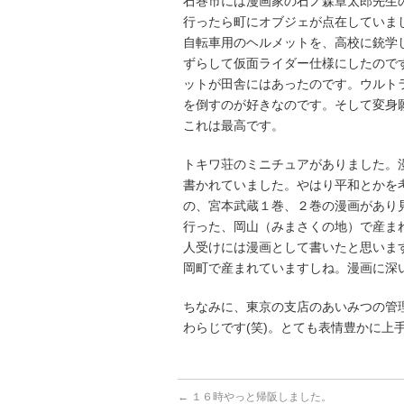
石巻市には漫画家の石ノ森章太郎先生
行ったら町にオブジェが点在していま
自転車用のヘルメットを、高校に銃学
ずらして仮面ライダー仕様にしたので
ットが田舎にはあったのです。ウルト
を倒すのが好きなのです。そして変身
これは最高です。
トキワ荘のミニチュアがありました。
書かれていました。やはり平和とかを
の、宮本武蔵１巻、２巻の漫画があり
行った、岡山（みまさくの地）で産ま
人受けには漫画として書いたと思いま
岡町で産まれていますしね。漫画に深
ちなみに、東京の支店のあいみつの管
わらじです(笑)。とても表情豊かに上
←
１６時やっと帰阪しました。