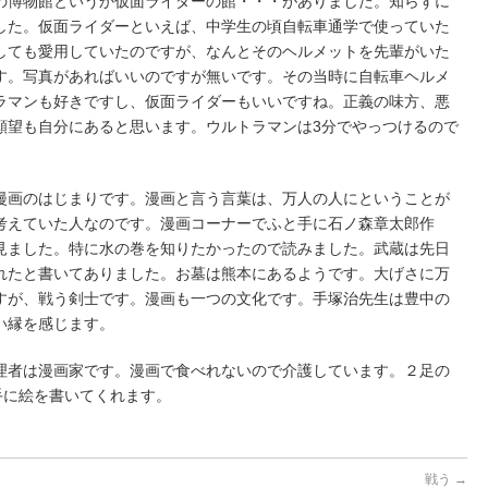
の博物館というか仮面ライダーの館・・・がありました。知らずに
した。仮面ライダーといえば、中学生の頃自転車通学で使っていた
しても愛用していたのですが、なんとそのヘルメットを先輩がいた
す。写真があればいいのですが無いです。その当時に自転車ヘルメ
ラマンも好きですし、仮面ライダーもいいですね。正義の味方、悪
願望も自分にあると思います。ウルトラマンは3分でやっつけるので
漫画のはじまりです。漫画と言う言葉は、万人の人にということが
考えていた人なのです。漫画コーナーでふと手に石ノ森章太郎作
見ました。特に水の巻を知りたかったので読みました。武蔵は先日
れたと書いてありました。お墓は熊本にあるようです。大げさに万
すが、戦う剣士です。漫画も一つの文化です。手塚治先生は豊中の
い縁を感じます。
理者は漫画家です。漫画で食べれないので介護しています。２足の
手に絵を書いてくれます。
戦う
→