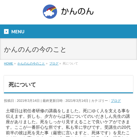
お気軽にお問い合わせください。
TEL
06-6831-5799
MENU
９：００～１８：００
かんのんの今のこと
HOME
»
かんのんの今のこと
»
ブログ
»
死について
死について
投稿日 : 2021年3月14日
最終更新日時 : 2021年3月14日
カテゴリー :
ブログ
土曜日は初任者研修の講義をしました。死にゆく人を支える事を
伝えます。折しも、夕方からは死についてのいだきしん先生の講
座がありました。死をしっかり見すえることで良いケアができま
す。ここが一番肝心な所です。私も常に学びです。受講生の20代
前半の彼は死を見た事（厳密に言いますと、死体です）を見たこ