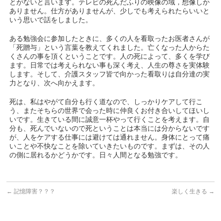
とがないと言います。テレビの死んだふりの映像の域，想像しか
ありません。仕方がありませんが、少しでも考えられたらいいと
いう思いで話をしました。
ある勉強会に参加したときに、多くの人を看取ったお医者さんが
「死贈与」という言葉を教えてくれました。亡くなった人からた
くさんの事を頂くということです。人の死によって、多くを学び
ます。日常では考えられない事も深く考え、人生の尊さを実体験
します。そして、介護スタッフ皆で向かった看取りは自分達の実
力となり、次へ向かえます。
死は、私はやがて自分も行く道なので、しっかりケアして行こ
う、またそちらの世界で会った時に仲良くお付き合いしてほいし
いです。生きている間に誠意一杯やって行くことを考えます。自
分も、死んでいないので死ということは本当には分からないです
が、人をケアする仕事には避けては通れません。身体にとって痛
いことや不快なことを除いていきたいものです。まずは、その人
の側に居れるかどうかです。日々人間となる勉強です。
←
記憶障害？？？
楽しく生きる
→