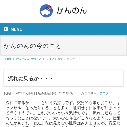
お気軽にお問い合わせください。
TEL
06-6831-5799
MENU
９：００～１８：００
かんのんの今のこと
HOME
»
かんのんの今のこと
»
ブログ
»
流れに乗るか・・・
流れに乗るか・・・
投稿日 : 2021年2月6日
最終更新日時 : 2021年2月6日
カテゴリー :
ブログ
流れに乗るか・・・という気持ちです。突発的な事がおこり、キ
ャンセルになったりすることも多く、意図せずに物事が決まっっ
て行くようです。これでいいという気持ちです。流れに逆らって
もろくなことはないです。大いなる存在がこうなるように、仕組
んだかもしれません。私は見えない世界はみえませんが、意図せ