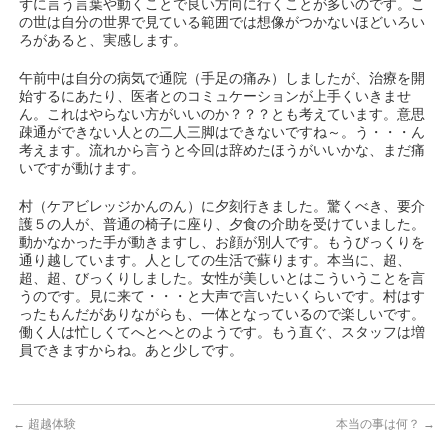
ずに言う言葉や動くことで良い方向に行くことが多いのです。こ
の世は自分の世界で見ている範囲では想像がつかないほどいろい
ろがあると、実感します。
午前中は自分の病気で通院（手足の痛み）しましたが、治療を開
始するにあたり、医者とのコミュケーションが上手くいきませ
ん。これはやらない方がいいのか？？？とも考えています。意思
疎通ができない人との二人三脚はできないですね～。う・・・ん
考えます。流れから言うと今回は辞めたほうがいいかな、まだ痛
いですが動けます。
村（ケアビレッジかんのん）に夕刻行きました。驚くべき、要介
護５の人が、普通の椅子に座り、夕食の介助を受けていました。
動かなかった手が動きますし、お顔が別人です。もうびっくりを
通り越しています。人としての生活で蘇ります。本当に、超、
超、超、びっくりしました。女性が美しいとはこういうことを言
うのです。見に来て・・・と大声で言いたいくらいです。村はす
ったもんだがありながらも、一体となっているので楽しいです。
働く人は忙しくてへとへとのようです。もう直ぐ、スタッフは増
員できますからね。あと少しです。
←
超越体験
本当の事は何？
→