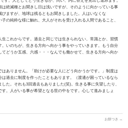
みです。人としてどう生きるか、問い、内に答えを見出し進みます。
類は絶滅種とお聞きし日は浅いですが、そのように向かっている事
滅びますが、地球は残るともお聞きしました。人はいなくな
い子の純粋な様に触れ、大人がそれを受け入れる人間であること、
人生これからです。過去と同じでは生きられない、常識とか、習慣
す。いのちが、生きる方向へ向かう事をやっていきます。もう自分
してどうか五感、六感・・・なんでも働かせて、生きる方向へ向か
ではありません。「助けが必要な人にどう向かうかです。」制度は
分は過去に制度を作ったこともあります。（渡邊が困っているなら
した。それも3回過去もありました(笑)。生きる事に失望したり、
です。人がいる事が希望となる世の中をです。心して進みましょ
お餅つき
→