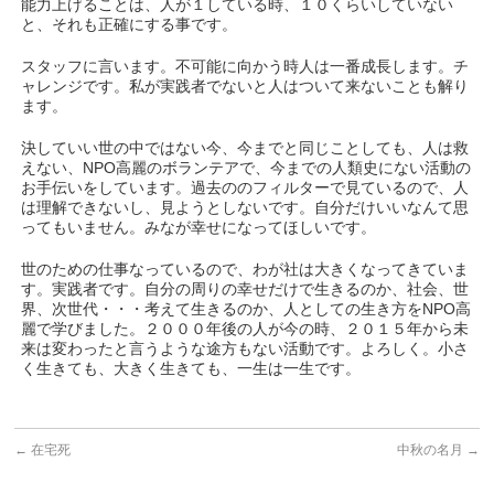
能力上げることは、人が１している時、１０くらいしていない
と、それも正確にする事です。
スタッフに言います。不可能に向かう時人は一番成長します。チ
ャレンジです。私が実践者でないと人はついて来ないことも解り
ます。
決していい世の中ではない今、今までと同じことしても、人は救
えない、NPO高麗のボランテアで、今までの人類史にない活動の
お手伝いをしています。過去ののフィルターで見ているので、人
は理解できないし、見ようとしないです。自分だけいいなんて思
ってもいません。みなが幸せになってほしいです。
世のための仕事なっているので、わが社は大きくなってきていま
す。実践者です。自分の周りの幸せだけで生きるのか、社会、世
界、次世代・・・考えて生きるのか、人としての生き方をNPO高
麗で学びました。２０００年後の人が今の時、２０１５年から未
来は変わったと言うような途方もない活動です。よろしく。小さ
く生きても、大きく生きても、一生は一生です。
←
在宅死
中秋の名月
→