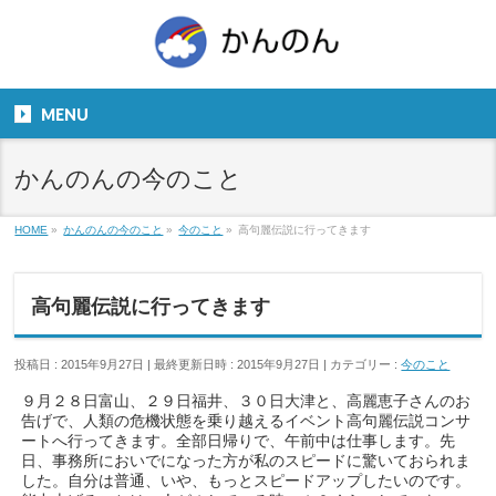
お気軽にお問い合わせください。
TEL
06-6831-5799
MENU
９：００～１８：００
かんのんの今のこと
HOME
»
かんのんの今のこと
»
今のこと
»
高句麗伝説に行ってきます
高句麗伝説に行ってきます
投稿日 : 2015年9月27日
最終更新日時 : 2015年9月27日
カテゴリー :
今のこと
９月２８日富山、２９日福井、３０日大津と、高麗恵子さんのお
告げで、人類の危機状態を乗り越えるイベント高句麗伝説コンサ
ートへ行ってきます。全部日帰りで、午前中は仕事します。先
日、事務所においでになった方が私のスピードに驚いておられま
した。自分は普通、いや、もっとスピードアップしたいのです。