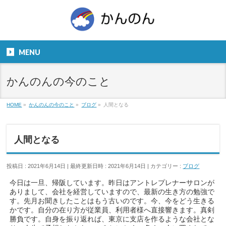
お気軽にお問い合わせください。
TEL
06-6831-5799
MENU
９：００～１８：００
かんのんの今のこと
HOME
»
かんのんの今のこと
»
ブログ
»
人間となる
人間となる
投稿日 : 2021年6月14日
最終更新日時 : 2021年6月14日
カテゴリー :
ブログ
今日は一旦、帰阪しています。昨日はアントレプレナーサロンが
ありまして、会社を経営していますので、最新の生き方の勉強で
す。先月お聞きしたことはもう古いのです。今、今をどう生きる
かです。自分の在り方が従業員、利用者様へ直接響きます。真剣
勝負です。自身を振り返れば、東京に支店を作るような会社とな