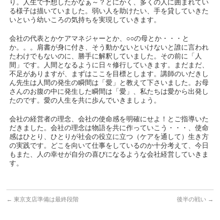
り。人生で予想したかなぁ～？とにかく、多くの人に囲まれてい
る様子は描いていました。弱い人を助けたい、手を貸していきた
いという幼いころの気持ちを実現していきます。
会社の代表とかケアマネジャーとか、○○の母とか・・・と
か。。。肩書が身に付き、そう動かないといけないと誰に言われ
たわけでもないのに、勝手に解釈していました。その前に「人
間」です。人間となるように日々修行していきます。まだまだ、
不足がありますが、まずはここを目標とします。講師のいだきし
ん先生は人間の発生の瞬間は「愛」と教えて下さいました。お母
さんのお腹の中に発生した瞬間は「愛」、私たちは愛から出発し
たのです。愛の人生を共に歩んでいきましょう。
会社の経営者の理念、会社の使命感を明確にせよ！とご指導いた
だきました。会社の理念は物語を共に作っていこう・・・、使命
感はひとり、ひとりが社会の役立に立つ（ケアを通して）生き方
の実践です。どこを向いて仕事をしているのか十分考えて、今日
もまた、人の幸せが自分の喜びになるような会社経営していきま
す。
←
東京支店準備は最終段階
後半の戦い
→