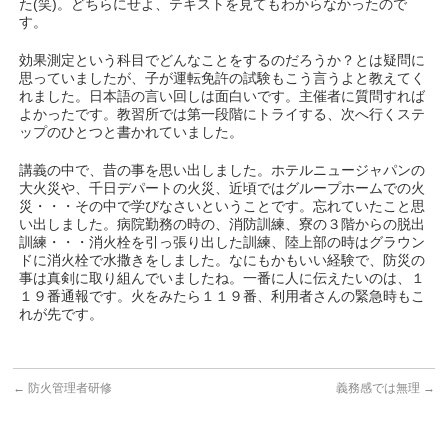
た(笑)。どちらにせよ、テキストを見てもわからなかったので
す。
効果測定という科目でどんなことをするのだろうか？とは疑問に
思っていましたが、子が運転免許の試験もこう言うよと教えてく
れました。日本語の言い回しは面白いです。主催者に質問すれば
よかったです。教習所では第一段階にトライする、次へ行くステ
ップのひとつと書かれていました。
講義の中で、昔の事を思い出しました。ホテルニュージャパンの
大火災や、千日デパートの火災、近頃ではグループホームでの火
災・・・その中で学びなさいということです。忘れていたこと思
い出しました。病院勤務の時の、消防訓練、寮の３階からの脱出
訓練・・・消火栓を引っ張り出した訓練、陸上部の時はグラウン
ドに消火栓で水撒きをしました。なにもかもいい経験で、防災の
事は真剣に取り組んでいましたね。一番に人に伝えたいのは、１
１９番通報です。火をみたら１１９番、利用者さんの緊急時もこ
れが先です。
←
防火管理者研修
義務感では無理
→