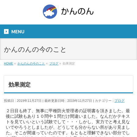
お気軽にお問い合わせください。
TEL
06-6831-5799
MENU
９：００～１８：００
かんのんの今のこと
HOME
»
かんのんの今のこと
»
ブログ
»
効果測定
効果測定
投稿日 : 2019年11月27日
最終更新日時 : 2019年11月27日
カテゴリー :
ブログ
２日目も終了、無事に甲種防火管理者の証明書を頂きました。最
後に試験もあり１０問中１問だけ間違いました。なんだかテキス
トを見ていいという試験でして・・・しかし、実力でと考え見な
いでやろうとしましたが、どうしても分からない所があり見まし
た。そこが間違っていたのです。もともと理解できない部分でし