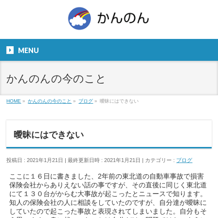
お気軽にお問い合わせください。
TEL
06-6831-5799
MENU
９：００～１８：００
かんのんの今のこと
HOME
»
かんのんの今のこと
»
ブログ
»
曖昧にはできない
曖昧にはできない
投稿日 : 2021年1月21日
最終更新日時 : 2021年1月21日
カテゴリー :
ブログ
ここに１６日に書きました、2年前の東北道の自動車事故で損害
保険会社からありえない話の事ですが、その直後に同じく東北道
にて１３０台がからむ大事故が起こったとニュースで知ります。
知人の保険会社の人に相談をしていたのですが、自分達が曖昧に
していたので起こった事故と表現されてしまいました。自分もそ