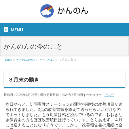
お気軽にお問い合わせください。
TEL
06-6831-5799
MENU
９：００～１８：００
かんのんの今のこと
HOME
»
かんのんの今のこと
»
ブログ
»
３月末の動き
３月末の動き
投稿日 : 2024年3月26日
最終更新日時 : 2024年3月26日
カテゴリー :
ブログ
昨日やっと、訪問看護ステーションの運営指導後の改善項目が送
られてきました。2点の改善書類を添えて送ったらいいだけなの
でホットしました。もう対策は殆ど済んでいるのです。おおきな
き保育園の方もほぼ改善項目は行っています。とりあえず、４月
には迎えることになりそうです。しかし、改善報告書の用紙は全