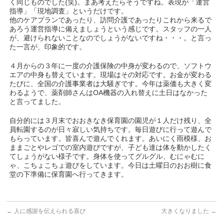
く同じものでした(笑)。まあ考えたらそうですね。表現が「運営
指導」「現地調査」というだけです。
他のケアプランであったり、訪問介護であったりこれから来るで
あろう運営指導に備えましょうという感じです。スタッフの一人
が、避けられないことなのでしょうがないですね・・・。と言っ
た一言が、印象的です。
４月からの３年に一度の介護保険の中身が変わるので、ソフトウ
エアの中身も替えています。現場はその対応です。お金が変わる
たびに、全国の介護事業者は大騒ぎです。今年は薬価も大きく変
わるようで、薬剤師さんはOA機器の入れ替えに土日はなかった
と言ってました。
自分的には３月末でおおきなき保育園の園児が１人だけ残り、全
員転園するのが日々寂しい気持ちです。毎日遊びに行って遊んで
もらっています。皆喜んで遊んでくれます。あいにく雨模様、お
ままごとやレゴでの室内遊びですが、子ども達は体を動かしたく
てしょうがない様子です。身体を使ってグルグル、むにゃむに
ゃ、こちょこちょ遊びをしています。今日は土曜日のおお樹に食
堂の下準備に保育園へ行ってきます。
←
人に感謝を伝えられる喜び
大きくなりました
→